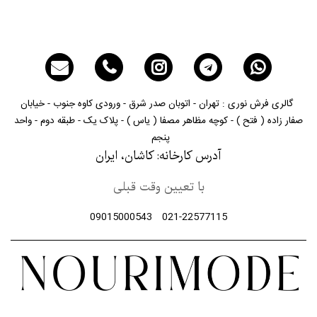
گالری فرش نوری : تهران - اتوبان صدر شرق - ورودی کاوه جنوب - خیابان
صفار زاده ( فتح ) - کوچه مظاهر مصفا ( یاس ) - پلاک یک - طبقه دوم - واحد
پنجم
آدرس کارخانه: کاشان، ایران
با تعیین وقت قبلی
09015000543
021-22577115